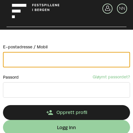
Gå tilbake
NN
Lo
E-postadresse / Mobil
Gløymt passordet?
Passord
Opprett profil
Logg inn