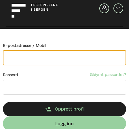
Gå tilbake
NN
Lo
E-postadresse / Mobil
Gløymt passordet?
Passord
Opprett profil
Logg inn