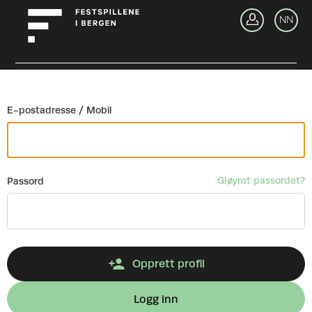
Gå tilbake
NN
Lo
E-postadresse / Mobil
Gløymt passordet?
Passord
Opprett profil
Logg inn