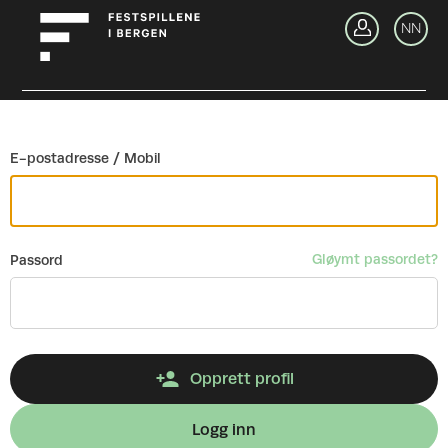
Gå tilbake
NN
Lo
E-postadresse / Mobil
Gløymt passordet?
Passord
Opprett profil
Logg inn