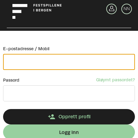
Gå tilbake
NN
Lo
E-postadresse / Mobil
Gløymt passordet?
Passord
Opprett profil
Logg inn