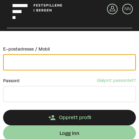
Gå tilbake
NN
Lo
E-postadresse / Mobil
Gløymt passordet?
Passord
Opprett profil
Logg inn