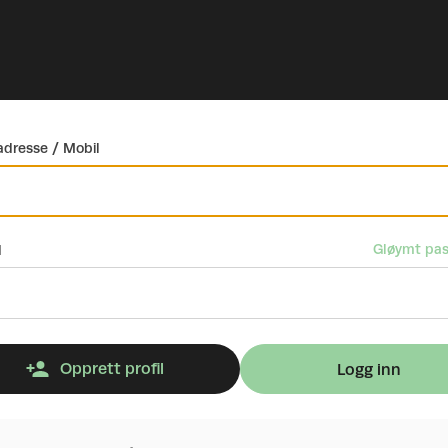
dresse / Mobil
Gløymt pas
d
Opprett profil
Logg inn