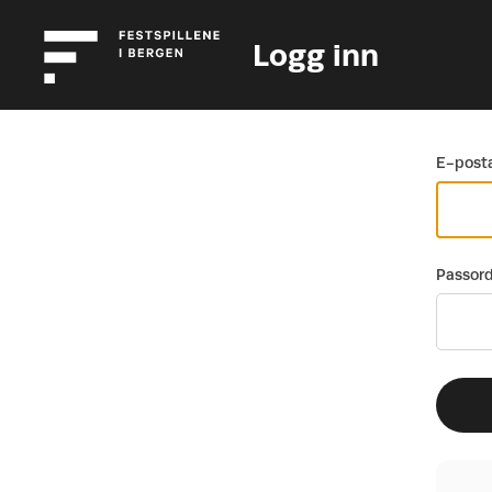
Logg inn
Gå tilbake
E-posta
Passor