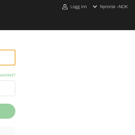
Logg inn
Nynorsk -
NOK
sordet?