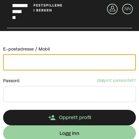
Gå tilbake
NN
Lo
E-postadresse / Mobil
Gløymt passordet?
Passord
Opprett profil
Logg inn