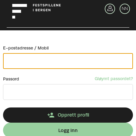
Gå tilbake
NN
Lo
E-postadresse / Mobil
Gløymt passordet?
Passord
Opprett profil
Logg inn