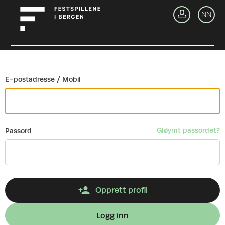
Gå tilbake
NN
Lo
E-postadresse / Mobil
Gløymt passordet?
Passord
Opprett profil
Logg inn