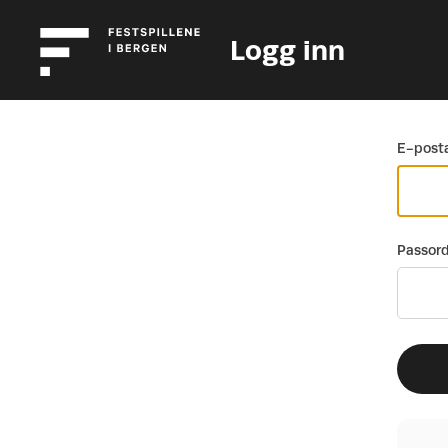
Logg inn
Gå tilbake
E-posta
Passor