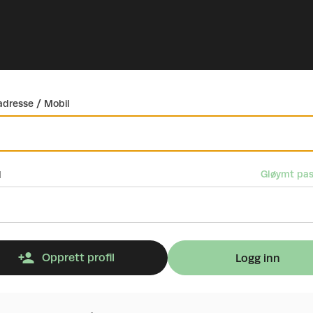
dresse / Mobil
Gløymt pas
d
Opprett profil
Logg inn