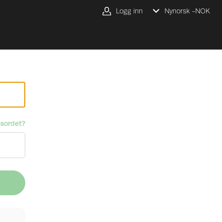
Logg inn
Nynorsk -
NOK
sordet?