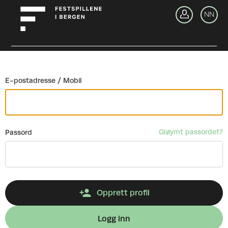
Gå tilbake
NN
Lo
E-postadresse / Mobil
Gløymt passordet?
Passord
Opprett profil
Logg inn