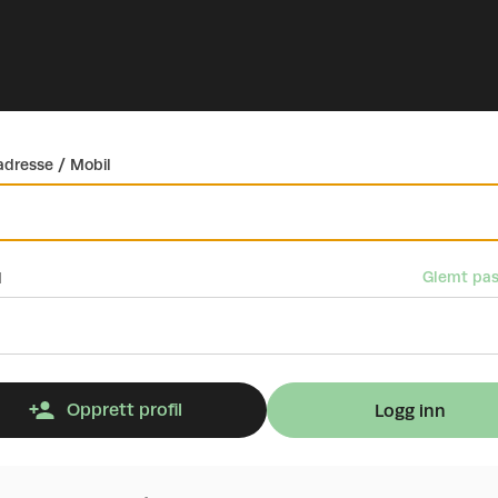
dresse / Mobil
Glemt pas
d
Opprett profil
Logg inn