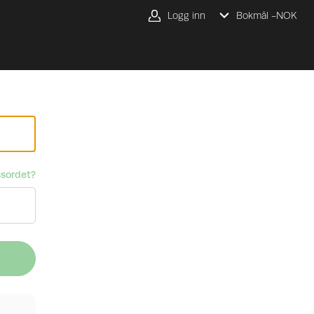
Logg inn
Bokmål -
NOK
sordet?