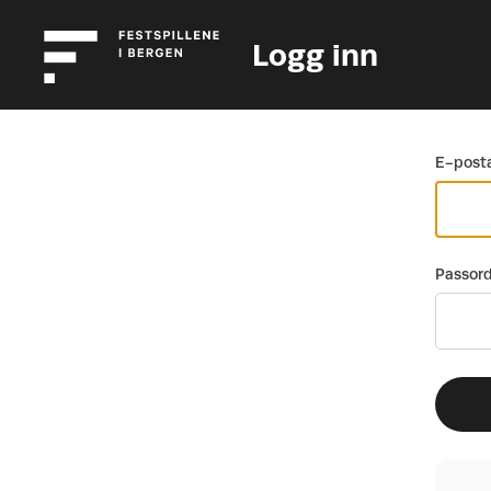
Logg inn
Gå tilbake
E-posta
Passor