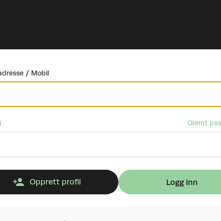
dresse / Mobil
Glemt pas
d
Opprett profil
Logg inn