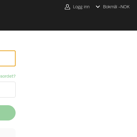
Logg inn
Bokmål -
NOK
sordet?