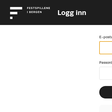
Logg inn
Gå tilbake
E-posta
Passor