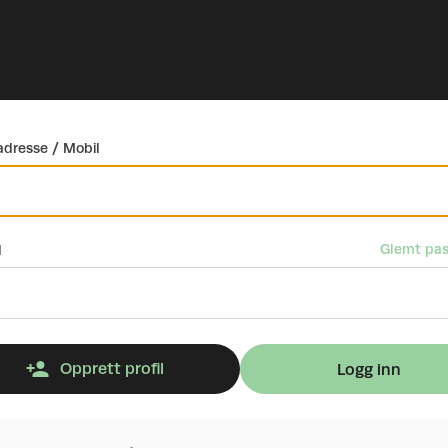
dresse / Mobil
Glemt pas
d
Opprett profil
Logg inn