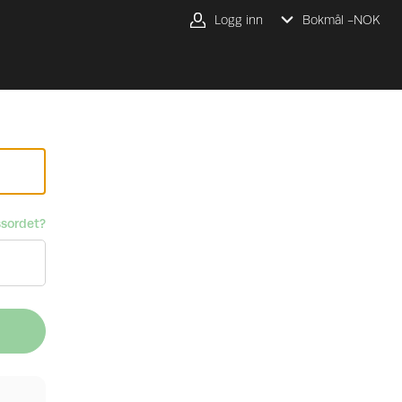
Logg inn
Bokmål -
NOK
sordet?