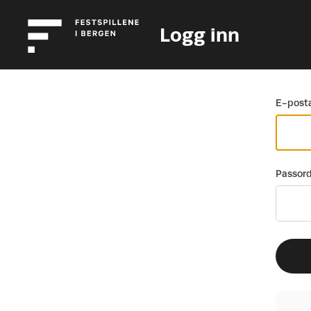
Logg inn
Gå tilbake
E-posta
Passor