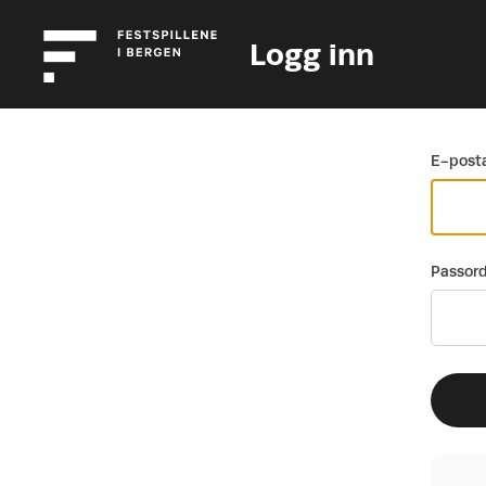
Logg inn
Gå tilbake
E-posta
Passor