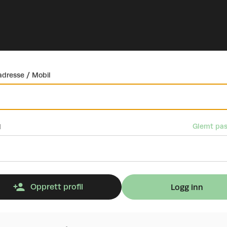
dresse / Mobil
Glemt pas
d
Opprett profil
Logg inn