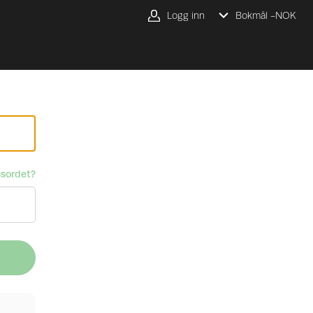
Logg inn
Bokmål -
NOK
sordet?