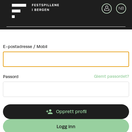
Gå tilbake
NB
Lo
E-postadresse / Mobil
Glemt passordet?
Passord
Opprett profil
Logg inn