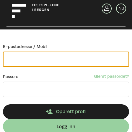
Gå tilbake
NB
Lo
E-postadresse / Mobil
Glemt passordet?
Passord
Opprett profil
Logg inn