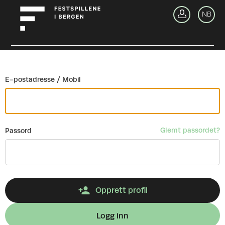
Gå tilbake
NB
Lo
E-postadresse / Mobil
Glemt passordet?
Passord
Opprett profil
Logg inn