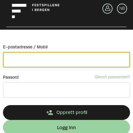
Gå tilbake
NB
Lo
E-postadresse / Mobil
Glemt passordet?
Passord
Opprett profil
Logg inn