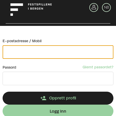
Gå tilbake
NB
Lo
E-postadresse / Mobil
Glemt passordet?
Passord
Opprett profil
Logg inn