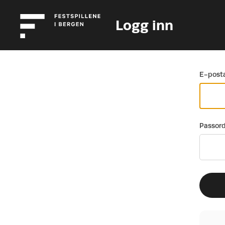
Logg inn
Gå tilbake
E-posta
Passor