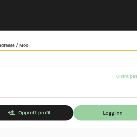
dresse / Mobil
Glemt pas
d
Opprett profil
Logg inn