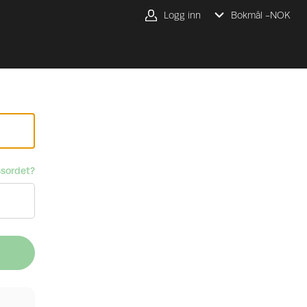
Logg inn
Bokmål -
NOK
sordet?