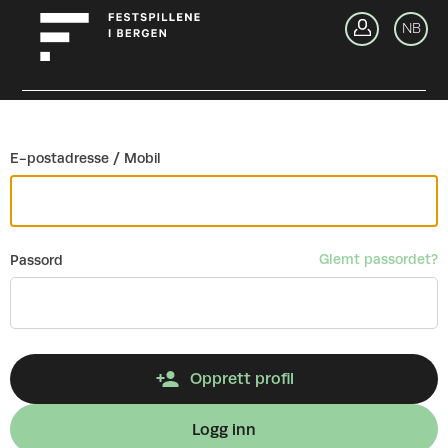
Gå tilbake
NB
Lo
E-postadresse / Mobil
Glemt passordet?
Passord
Opprett profil
Logg inn