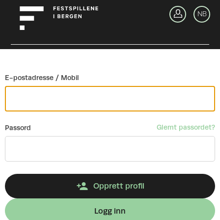
Gå tilbake
NB
Lo
E-postadresse / Mobil
Glemt passordet?
Passord
Opprett profil
Logg inn