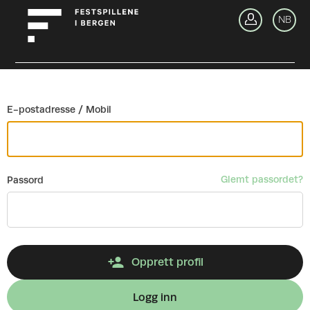
Gå tilbake
NB
Lo
E-postadresse / Mobil
Glemt passordet?
Passord
Opprett profil
Logg inn