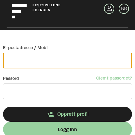
Gå tilbake
NB
Lo
E-postadresse / Mobil
Glemt passordet?
Passord
Opprett profil
Logg inn