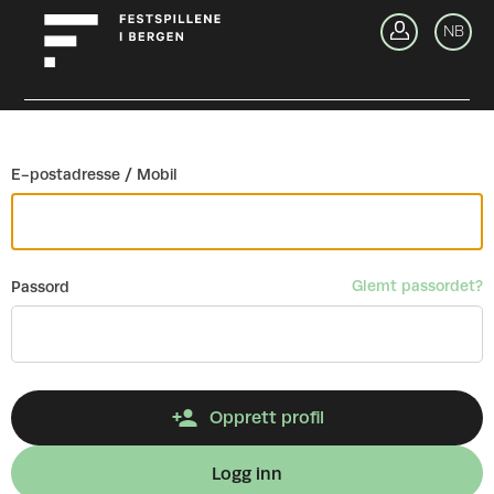
Gå tilbake
NB
Lo
E-postadresse / Mobil
Glemt passordet?
Passord
Opprett profil
Logg inn