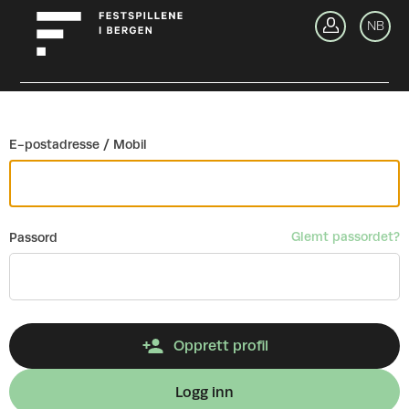
Gå tilbake
NB
Lo
E-postadresse / Mobil
Glemt passordet?
Passord
Opprett profil
Logg inn