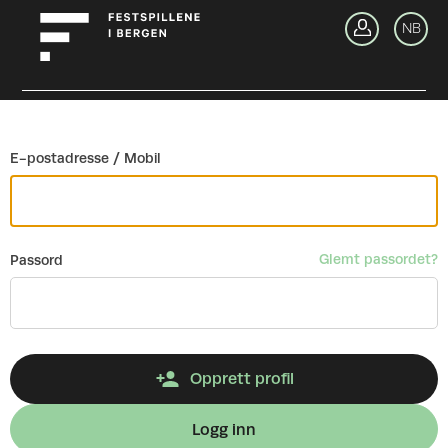
Gå tilbake
NB
Lo
E-postadresse / Mobil
Glemt passordet?
Passord
Opprett profil
Logg inn